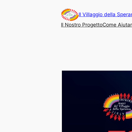
Vai
al
Il Villaggio della Sper
contenuto
Il Nostro Progetto
Come Aiutar