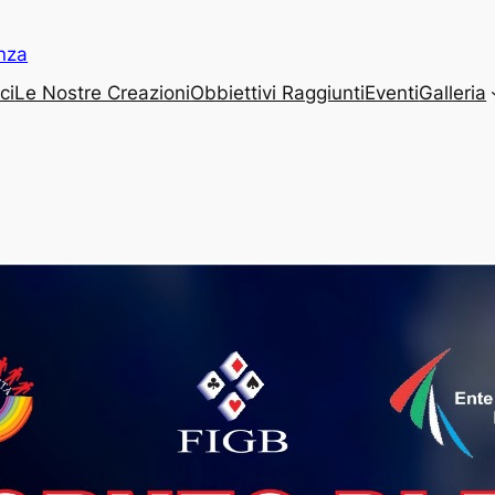
anza
ci
Le Nostre Creazioni
Obbiettivi Raggiunti
Eventi
Galleria