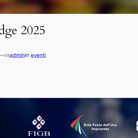
dge 2025
—
admin
in
eventi
da