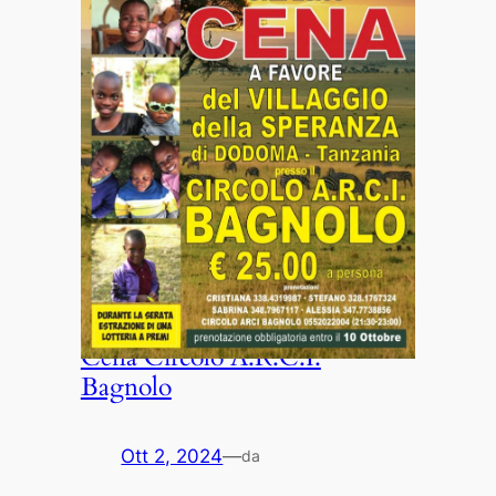
Cena Circolo A.R.C.I.
Bagnolo
Ott 2, 2024
—
da