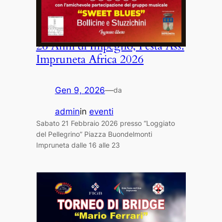
26 Anni di Impegno, Festa Ass.
Impruneta Africa 2026
Gen 9, 2026
—
da
admin
in
eventi
Sabato 21 Febbraio 2026 presso “Loggiato
del Pellegrino” Piazza Buondelmonti
Impruneta dalle 16 alle 23