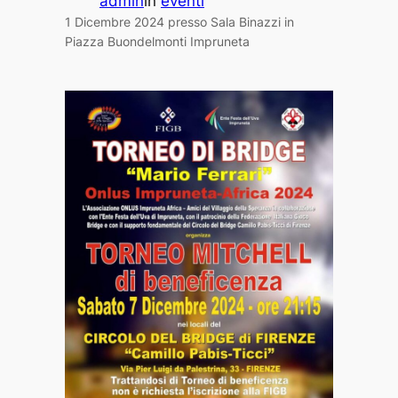
admin
in
eventi
1 Dicembre 2024 presso Sala Binazzi in
Piazza Buondelmonti Impruneta