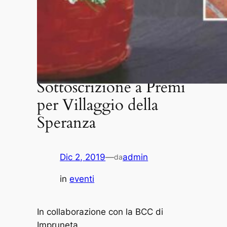
Sottoscrizione a Premi
per Villaggio della
Speranza
Dic 2, 2019
—
admin
da
in
eventi
In collaborazione con la BCC di
Impruneta