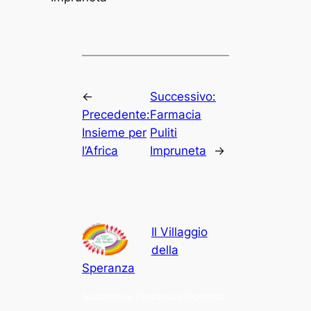
←
Successivo:
Precedente:
Farmacia
Insieme per
Puliti
l’Africa
Impruneta
→
Il Villaggio
della
Speranza
Aiutiamo la Tanzania a Dodoma