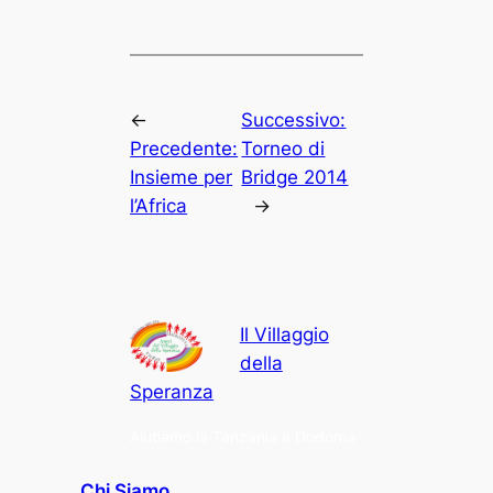
←
Successivo:
Precedente:
Torneo di
Insieme per
Bridge 2014
l’Africa
→
Il Villaggio
della
Speranza
Aiutiamo la Tanzania a Dodoma
Chi Siamo